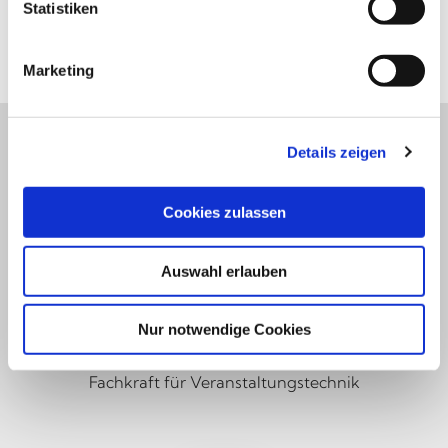
l
Statistiken
Videotechnik
i
g
Marketing
u
n
g
Details zeigen
s
a
u
Cookies zulassen
s
w
Auswahl erlauben
a
VERANSTALTUNGS-
h
TECHNIKER
l
Nur notwendige Cookies
Frank Breuer,
Fachkraft für Veranstaltungstechnik