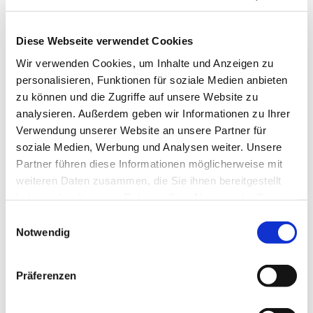
Bei Fragen nehmen Sie bitte mit uns Kontakt auf.
Wir freuen uns darauf, Ihnen ein individuelles
Diese Webseite verwendet Cookies
Veranstaltungskonzept zu erstellen.
Wir verwenden Cookies, um Inhalte und Anzeigen zu
personalisieren, Funktionen für soziale Medien anbieten
zu können und die Zugriffe auf unsere Website zu
analysieren. Außerdem geben wir Informationen zu Ihrer
Verwendung unserer Website an unsere Partner für
soziale Medien, Werbung und Analysen weiter. Unsere
Partner führen diese Informationen möglicherweise mit
weiteren Daten zusammen, die Sie ihnen bereitgestellt
Tontechnik
Lichttechnik
haben oder die sie im Rahmen Ihrer Nutzung der Dienste
gesammelt haben.
E
Notwendig
i
n
w
Präferenzen
i
l